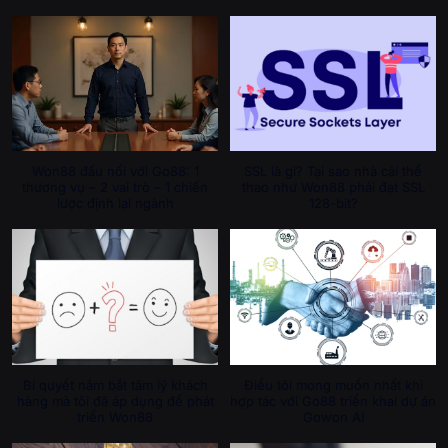
Won88 đấu nối với Go88: 1
SSL là gì? Tại sao nhà cái thể
thương vụ – 2 vai trò – 1 chiến
thao như Won88 phải đạt SSL
lược định lại ngành
128-bit?
Bí quyết nắm bắt tâm lý khách
Điều tôi mong muốn nhất khi
hàng mà tôi đã áp dụng để phát
hợp tác với Go88 triển khai dự án
triển Won88
Gowon AI