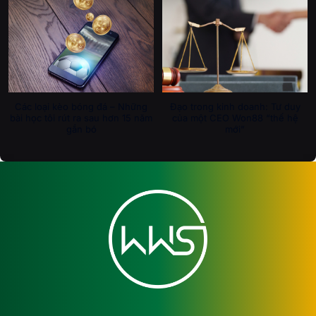
Các loại kèo bóng đá – Những
Đạo trong kinh doanh: Tư duy
bài học tôi rút ra sau hơn 15 năm
của một CEO Won88 “thế hệ
gắn bó
mới”