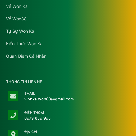
Về Won Ka
Về Won88
Tự Sự Won Ka
Kiến Thức Won Ka
Quan Điểm Cá Nhân
THÔNG TIN LIÊN HỆ
EMAIL
wonka.won88@gmail.com
ĐIỆN THOẠI
0979 889 998
ĐỊA CHỈ