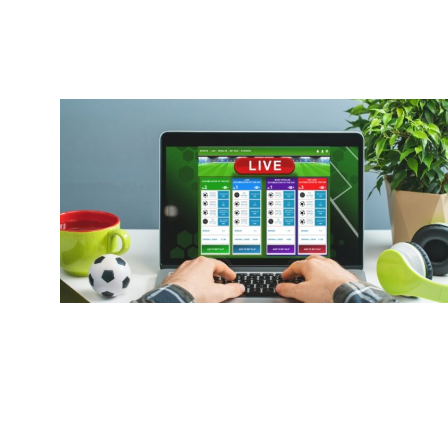
blockchain. Điều này giúp mọi người kiểm tra lại dễ
dàng, tránh mọi nghi ngờ về việc thay đổi hoặc điều
chỉnh dữ liệu sau khi trận đấu kết thúc.
Blockchain không thay thế nhà cái, nhưng giúp nhà 
đáng tin hơn
Thứ hai, ghi nhận thời gian đặt cược:
Việc lưu lại thời điểm người chơi đặt cược là rất quan