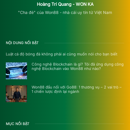
Hoàng Trí Quang - WON KA
"Cha đẻ" của Won88 - nhà cái uy tín từ Việt Nam
NỘI DUNG NỔI BẬT
Luật cá độ bóng đá không phải ai cũng muốn nói cho bạn biết
Công nghệ Blockchain là gì? Tôi đã ứng dụng công
nghệ Blockchain vào Won88 như nào?
Won88 đấu nối với Go88: 1 thương vụ – 2 vai trò –
1 chiến lược định lại ngành
MỤC NỔI BẬT