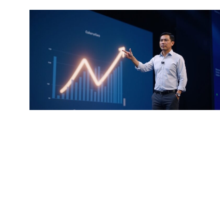
Ứng dụng blockchian vào cá cược giúp cho mọi th
minh bạch hơn
Với cá cược, niềm tin là thứ gần như duy nhất giữ chân
người chơi. Khi họ đặt cược vào một trận đấu, họ phải
tin rằng kết quả là minh bạch, rằng không có “bàn tay
vô hình” nào can thiệp vào quá trình ghi nhận. Nhưng
rõ ràng, với hệ thống truyền thống, niềm tin đó thật mơ
hồ bởi kết quả, lịch sử cược, thời gian đặt lệnh… tất cả