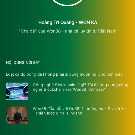
Hoàng Trí Quang - WON KA
"Cha đẻ" của Won88 - nhà cái uy tín từ Việt Nam
NỘI DUNG NỔI BẬT
Luật cá độ bóng đá không phải ai cũng muốn nói cho bạn biết
Công nghệ Blockchain là gì? Tôi đã ứng dụng công
nghệ Blockchain vào Won88 như nào?
Won88 đấu nối với Go88: 1 thương vụ – 2 vai trò –
1 chiến lược định lại ngành