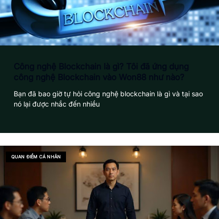
Công nghệ Blockchain là gì? Tôi đã ứng dụng
công nghệ Blockchain vào Won88 như nào?
Bạn đã bao giờ tự hỏi công nghệ blockchain là gì và tại sao
nó lại được nhắc đến nhiều
QUAN ĐIỂM CÁ NHÂN