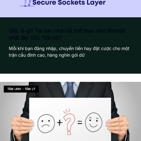
SSL là gì? Tại sao nhà cái thể thao như Won88
phải đạt SSL 128-bit?
Mỗi khi bạn đăng nhập, chuyển tiền hay đặt cược cho một
trận cầu đỉnh cao, hàng nghìn gói dữ
TÂM LINH - TÂM LÝ