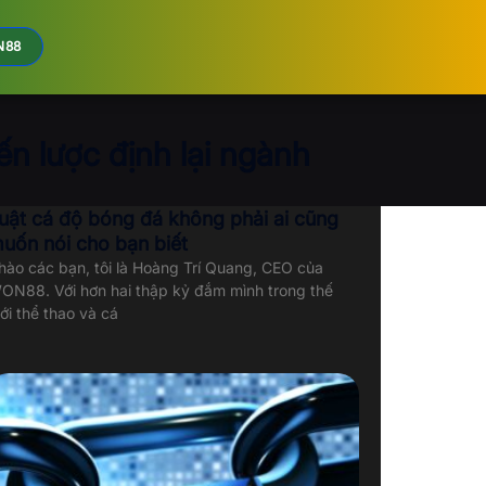
N88
ến lược định lại ngành
uật cá độ bóng đá không phải ai cũng
uốn nói cho bạn biết
hào các bạn, tôi là Hoàng Trí Quang, CEO của
ON88. Với hơn hai thập kỷ đắm mình trong thế
iới thể thao và cá