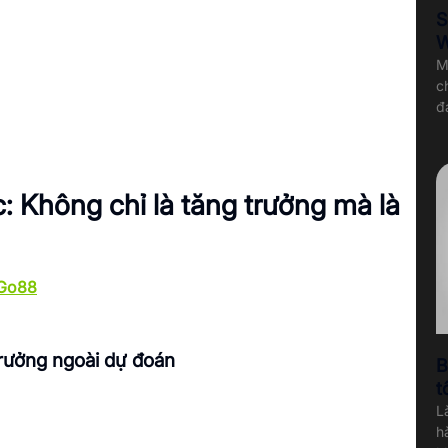
S
 ngũ của tôi tin. Và hơn hết tôi cũng tin vào dữ liệu. Vì
W
M
c
t lý do đủ lớn để hành động thì rủi ro không còn là thứ
đ
g bản đồ chiến lược. Và khi tất cả còn đang chờ đợi tín
i biết rõ mình đang được đứng trên nền móng nào.
: Không chỉ là tăng trưởng mà là
Go88
không phải là sự may mắn. Nó là hệ quả của
ười, đúng lúc, đúng nền tảng.
trưởng ngoài dự đoán
B
t
hính thức đấu nối với Go88, Won88 không chỉ đạt tăng
L
niệm tăng trưởng của chính mình. Chúng tôi đã bước vào
h