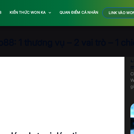
8
KIẾN THỨC WON KA
QUAN ĐIỂM CÁ NHÂN
LINK VÀO WO
8: 1 thương vụ – 2 vai trò – 1 chi
L
 sự kết hợp giữa một tân binh tốc độ và một ông lớn kỳ
m
h chiến lược, khi Won88 khai thác được sức mạnh nền
C
định vị vai trò thành hạ tầng vận hành. Một thương hiệu
W
trợ nhưng cả hai cùng tạo nên cấu trúc cộng sinh mới cho
g
không đơn thuần là thương mại mà là khởi động cho một
chiến lược tương lai.