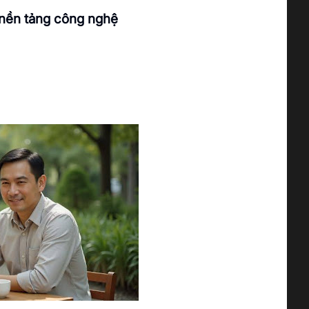
ừ nền tảng công nghệ
nh mà không phải lo về vận hành. Chúng tôi không còn
 các startup tê liệt từ bên trong. Không còn những cuộc
 cảnh đội kỹ thuật phải “dò mìn” từng dòng mã liên
người dùng tăng đột biến.