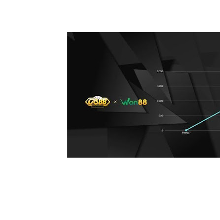
một vùng tăng trưởng mà ngay cả bản thân tôi 
tới.
Chỉ trong 90 ngày, Won88 đã đạt được nhữ
bản “kỳ vọng cao 
Chỉ trong 90 ngày, Won88 đã đạt được những kế
tăng trưởng từng đặt ra. Lượng tài khoản mới 