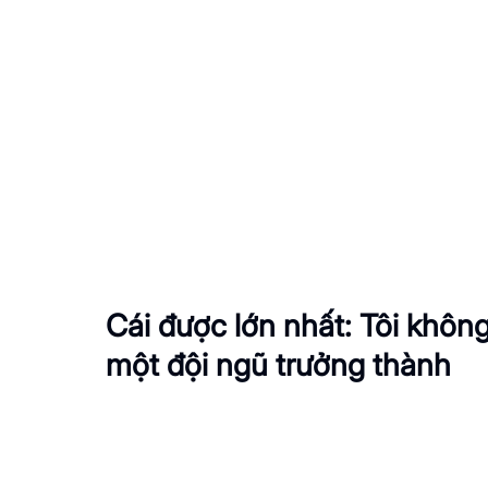
Thành công này không phải là sự may m
thực hiện đúng người, đúng lú
Khi đấu nối với Go88, chúng tôi bước vào một hệ 
cá nhân hoá và các lớp vận hành ngầm đều hoạt
thực chiến.
Tôi nhận ra rằng, tăng trưởng nhanh chưa bao g
mới là điều khiến cả thị trường buộc phải nhìn 
cho phép chúng tôi tăng tốc không cần dè chừng
vài năm để đi đến điểm mà hôm nay chúng tôi
Cái được lớn nhất: Tôi không
một đội ngũ trưởng thành
Tăng trưởng là điều ai cũng kỳ vọng. Nhưng đi
nằm ở thị phần cũng không đến từ những con số
tuyển vào vì đam mê nhưng nay tôi có thể đặt ni