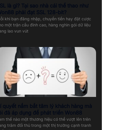
SL là gì? Tại sao nhà cái thể thao như
on88 phải đạt SSL 128-bit?
ỗi khi bạn đăng nhập, chuyển tiền hay đặt cược
ho một trận cầu đỉnh cao, hàng nghìn gói dữ liệu
ang lao vun vút
í quyết nắm bắt tâm lý khách hàng mà
ôi đã áp dụng để phát triển Won88
àm thế nào một thương hiệu có thể vượt lên trên
àng trăm đối thủ trong một thị trường cạnh tranh