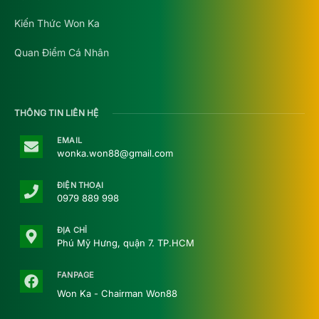
Kiến Thức Won Ka
Quan Điểm Cá Nhân
THÔNG TIN LIÊN HỆ
EMAIL
wonka.won88@gmail.com
ĐIỆN THOẠI
0979 889 998
ĐỊA CHỈ
Phú Mỹ Hưng, quận 7. TP.HCM
FANPAGE
Won Ka - Chairman Won88