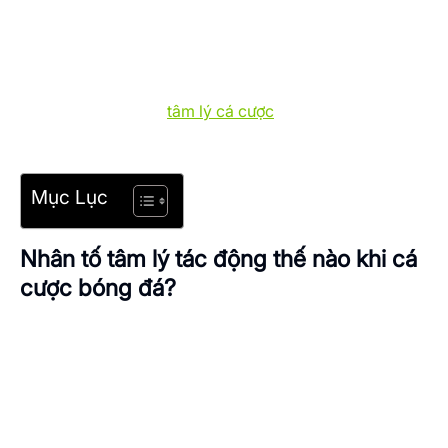
Tôi từng gặp rất nhiều trường hợp như vậy, không chỉ
trong quá trình điều hành Won88, mà ngay từ thời còn
làm việc tại Naver Cloud Platform ở Hàn Quốc, nơi mà
hành vi người dùng được phân tích tới từng chi tiết nhỏ.
Từ đó tôi hiểu rằng,
tâm lý cá cược
đóng vai trò cốt lõi
trong bất kỳ trò chơi nào có yếu tố rủi ro.
Mục Lục
Nhân tố tâm lý tác động thế nào khi cá
cược bóng đá?
Tôi bắt đầu quan tâm đến yếu tố tâm lý từ thời còn là
sinh viên tại Đại học Ngoại thương Hà Nội. Hồi đó, tôi
học ngành Thống kê Kinh tế nên tư duy phân tích, xác
suất, dữ liệu luôn là ưu tiên hàng đầu. Tôi từng tin rằng,
chỉ cần dự đoán đúng và có thông tin tốt, mọi kết quả