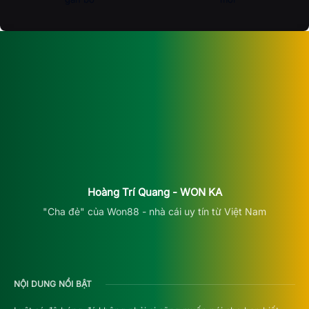
Hoàng Trí Quang - WON KA
"Cha đẻ" của Won88 - nhà cái uy tín từ Việt Nam
NỘI DUNG NỔI BẬT