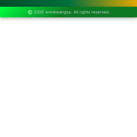
2026
wonkwangsa.
All rights reserved.