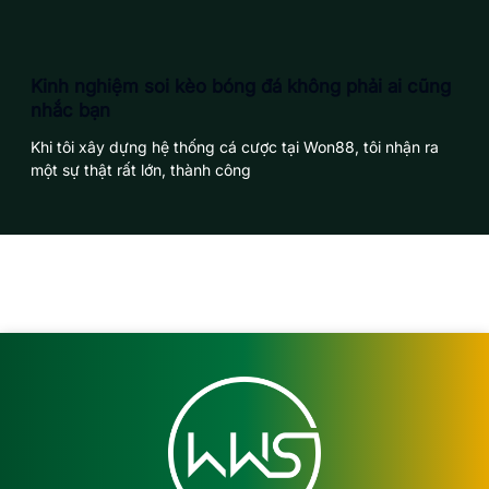
EMAIL
wonka.won88@gmail.com
ĐIỆN THOẠI
0979 889 998
ĐỊA CHỈ
Phú Mỹ Hưng, quận 7. TP.HCM
FANPAGE
Won Ka - Chairman Won88
2026
wonkwangsa.
All rights reserved.