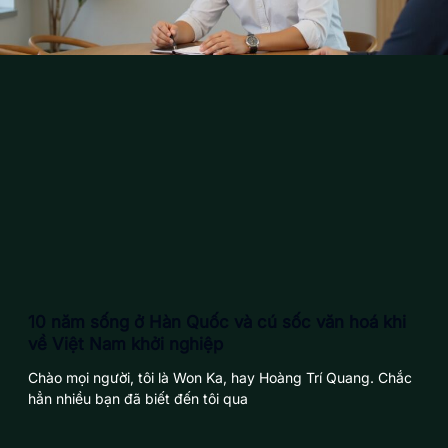
Hoàng Trí Quang - WON KA
"Cha đẻ" của Won88 - nhà cái uy tín từ Việt Nam
NỘI DUNG NỔI BẬT
Luật cá độ bóng đá không phải ai cũng muốn nói cho bạn biết
Công nghệ Blockchain là gì? Tôi đã ứng dụng công
nghệ Blockchain vào Won88 như nào?
Won88 đấu nối với Go88: 1 thương vụ – 2 vai trò –
1 chiến lược định lại ngành