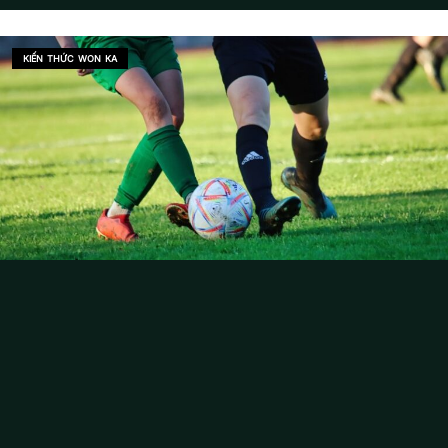
MỤC NỔI BẬT
Về Won Ka
Về Won88
Tự Sự Won Ka
Kiến Thức Won Ka
Quan Điểm Cá Nhân
THÔNG TIN LIÊN HỆ