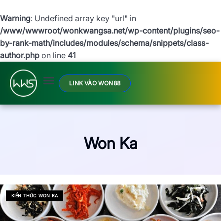
Warning
: Undefined array key "url" in
/www/wwwroot/wonkwangsa.net/wp-content/plugins/seo-
by-rank-math/includes/modules/schema/snippets/class-
author.php
on line
41
LINK VÀO WON88
Won Ka
KIẾN THỨC WON KA